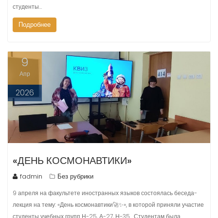
студенты…
Подробнее
9
Апр
2026
«ДЕНЬ КОСМОНАВТИКИ»
fadmin
Без рубрики
9 апреля на факультете иностранных языков состоялась беседа-
лекция на тему: «День космонавтики🚀✨», в которой приняли участие
студенты учебных групп Н-25, А-27, Н-35. Студентам была