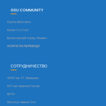
а
к
GSU COMMUNITY
у
л
Группа Вконтакте
ь
Канал YouTube
т
е
Волонтерский отряд «Неман»
т
УСЛУГИ ПО ПЕРЕВОДУ
а
СОТРУДНИЧЕСТВО
ЧНПУ им. Т.Г. Шевченко
НГУ им. Николая Гоголя
МГПУ
Институт имени Гёте