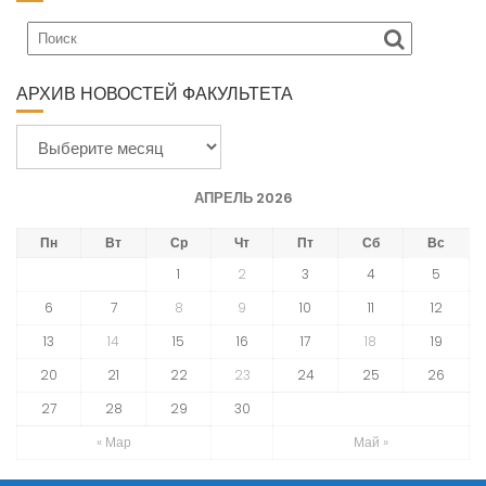
АРХИВ НОВОСТЕЙ ФАКУЛЬТЕТА
А
р
х
АПРЕЛЬ 2026
и
в
Пн
Вт
Ср
Чт
Пт
Сб
Вс
н
1
2
3
4
5
о
6
7
8
9
10
11
12
в
13
14
15
16
17
18
19
о
с
20
21
22
23
24
25
26
т
27
28
29
30
е
« Мар
Май »
й
ф