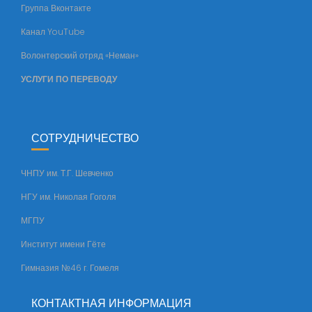
Группа Вконтакте
т
Канал YouTube
е
т
Волонтерский отряд «Неман»
а
УСЛУГИ ПО ПЕРЕВОДУ
СОТРУДНИЧЕСТВО
ЧНПУ им. Т.Г. Шевченко
НГУ им. Николая Гоголя
МГПУ
Институт имени Гёте
Гимназия №46 г. Гомеля
КОНТАКТНАЯ ИНФОРМАЦИЯ