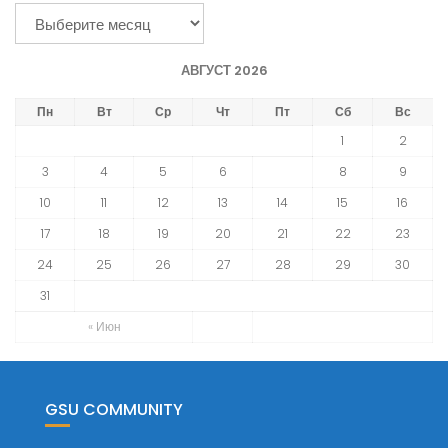
И
А
С
р
Я
х
М
АВГУСТ 2026
и
в
Пн
Вт
Ср
Чт
Пт
Сб
Вс
н
1
2
о
3
4
5
6
7
8
9
в
10
11
12
13
14
15
16
о
с
17
18
19
20
21
22
23
т
24
25
26
27
28
29
30
е
31
й
ф
« Июн
а
к
у
GSU COMMUNITY
л
ь