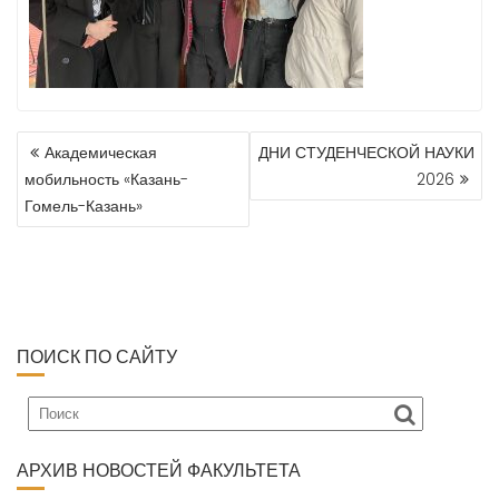
Академическая
ДНИ СТУДЕНЧЕСКОЙ НАУКИ
Н
мобильность «Казань-
2026
А
Гомель-Казань»
В
И
Г
А
Ц
И
ПОИСК ПО САЙТУ
Я
П
О
З
А
АРХИВ НОВОСТЕЙ ФАКУЛЬТЕТА
П