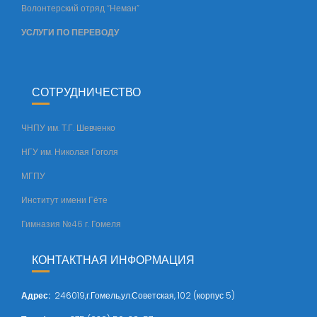
т
Волонтерский отряд “Неман”
а
УСЛУГИ ПО ПЕРЕВОДУ
СОТРУДНИЧЕСТВО
ЧНПУ им. Т.Г. Шевченко
НГУ им. Николая Гоголя
МГПУ
Институт имени Гёте
Гимназия №46 г. Гомеля
КОНТАКТНАЯ ИНФОРМАЦИЯ
Адрес
:
246019,г.Гомель,ул.Советская, 102 (корпус 5)