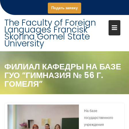
S
Подать заявку
k
i
The Faculty of Foreign
p
Languages Francisk
t
Skorina Gomel State
o
University
c
o
n
ФИЛИАЛ КАФЕДРЫ НА БАЗЕ
t
ГУО “ГИМНАЗИЯ № 56 Г.
e
n
ГОМЕЛЯ”
t
На базе
государственного
учреждения