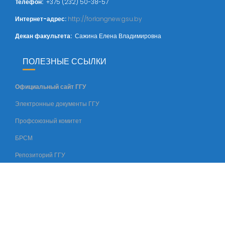
Телефон:
+375 (232) 50-38-57
Интернет-адрес:
http://forlangnew.gsu.by
Декан факультета:
Сажина Елена Владимировна
ПОЛЕЗНЫЕ ССЫЛКИ
Официальный сайт ГГУ
Электронные документы ГГУ
Профсоюзный комитет
БРСМ
Репозиторий ГГУ
© Все права защищены
Шаблоны
/
Rastenievod.com