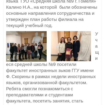
языка ГУО «Средняя школа №9 г. Гомеля»
Калино Н.А., на которой были обозначены
основные направления сотрудничества и
утвержден план работы филиала на
текущий учебный год.
У
ч
а
щ
и
еся средней школы №9 посетили
факультет иностранных зыков ГГУ имени
Ф. Скорины в рамках недели иностранных
языков, организованной факультетом.
Ребята смогли познакомиться с
преподавателями и студентами
факультета, посетить занятия, стать