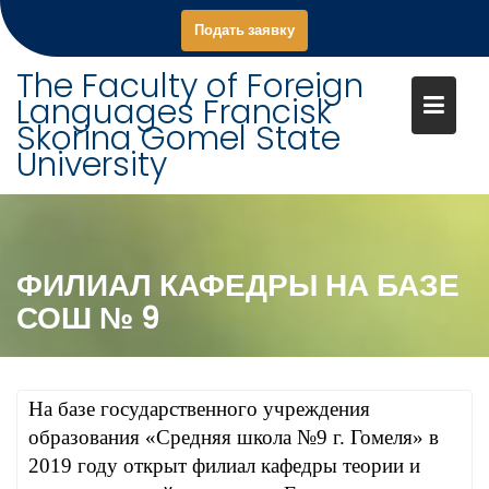
S
Подать заявку
k
i
The Faculty of Foreign
p
Languages Francisk
t
Skorina Gomel State
o
University
c
o
n
t
ФИЛИАЛ КАФЕДРЫ НА БАЗЕ
e
n
СОШ № 9
t
На базе государственного учреждения
образования «Средняя школа №9 г. Гомеля» в
2019 году открыт филиал кафедры теории и