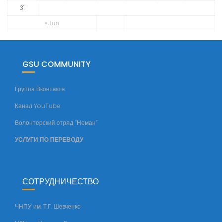
31
й
ф
« Jun
а
к
у
GSU COMMUNITY
л
ь
Группа Вконтакте
т
Канал YouTube
е
т
Волонтерский отряд “Неман”
а
УСЛУГИ ПО ПЕРЕВОДУ
СОТРУДНИЧЕСТВО
ЧНПУ им. Т.Г. Шевченко