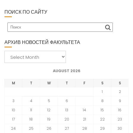
ПОИСК ПО САЙТУ
АРХИВ НОВОСТЕЙ ФАКУЛЬТЕТА
А
р
х
AUGUST 2026
и
в
M
T
W
T
F
S
S
н
1
2
о
3
4
5
6
7
8
9
в
10
11
12
13
14
15
16
о
с
17
18
19
20
21
22
23
т
24
25
26
27
28
29
30
е