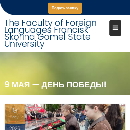
S
Подать заявку
k
i
The Faculty of Foreign
p
Languages Francisk
t
Skorina Gomel State
o
University
c
o
n
t
e
n
9 МАЯ — ДЕНЬ ПОБЕДЫ!
t
9
May
2026