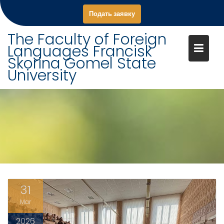
S
Подать заявку
k
i
The Faculty of Foreign
p
Languages Francisk
t
Skorina Gomel State
o
University
c
o
n
t
e
n
t
31
Mar
2026