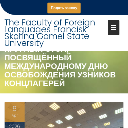
S
Подать заявку
k
i
The Faculty of Foreign
p
Languages Francisk
t
Skorina Gomel State
o
University
c
КРУГЛЫЙ СТОЛ,
o
ПОСВЯЩЁННЫЙ
n
МЕЖДУНАРОДНОМУ ДНЮ
t
ОСВОБОЖДЕНИЯ УЗНИКОВ
e
n
КОНЦЛАГЕРЕЙ
t
8
Apr
2026