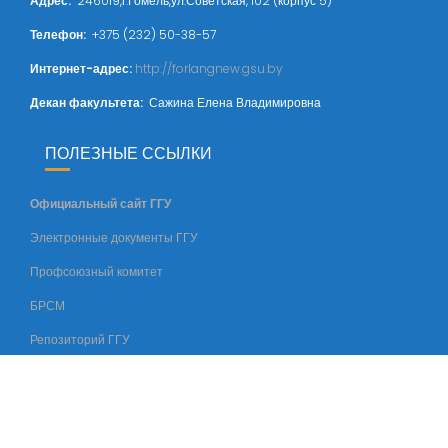
Адрес
:
246019,г.Гомель,ул.Советская, 102 (корпус 5)
Телефон:
+375 (232) 50-38-57
Интернет-адрес:
http://forlangnew.gsu.by
Декан факультета:
Сажина Елена Владимировна
ПОЛЕЗНЫЕ ССЫЛКИ
Официальный сайт ГГУ
Электронные документы ГГУ
Профсоюзный комитет
БРСМ
Репозиторий ГГУ
© Все права защищены