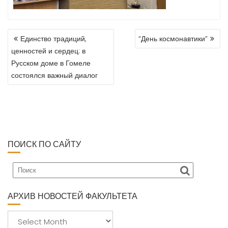
Единство традиций,
“День космонавтики”
P
ценностей и сердец: в
O
Русском доме в Гомеле
S
состоялся важный диалог
T
N
A
V
I
G
A
ПОИСК ПО САЙТУ
T
I
O
N
АРХИВ НОВОСТЕЙ ФАКУЛЬТЕТА
А