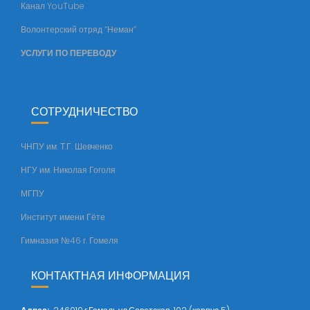
Канал YouTube
е
т
Волонтерский отряд “Неман”
а
УСЛУГИ ПО ПЕРЕВОДУ
СОТРУДНИЧЕСТВО
ЧНПУ им. Т.Г. Шевченко
НГУ им. Николая Гоголя
МГПУ
Институт имени Гёте
Гимназия №46 г. Гомеля
КОНТАКТНАЯ ИНФОРМАЦИЯ