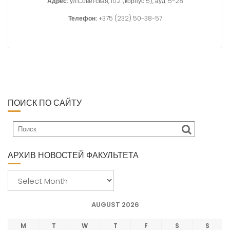
Адрес
:
ул.Советская, 102 (корпус 5), ауд. 5-28
Телефон:
+375 (232) 50-38-57
ПОИСК ПО САЙТУ
АРХИВ НОВОСТЕЙ ФАКУЛЬТЕТА
А
р
х
AUGUST 2026
и
в
M
T
W
T
F
S
S