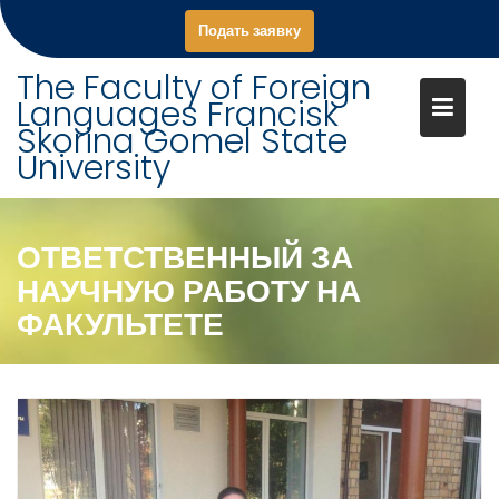
S
Подать заявку
k
i
The Faculty of Foreign
p
Languages Francisk
t
Skorina Gomel State
o
University
c
o
n
ОТВЕТСТВЕННЫЙ ЗА
t
НАУЧНУЮ РАБОТУ НА
e
n
ФАКУЛЬТЕТЕ
t