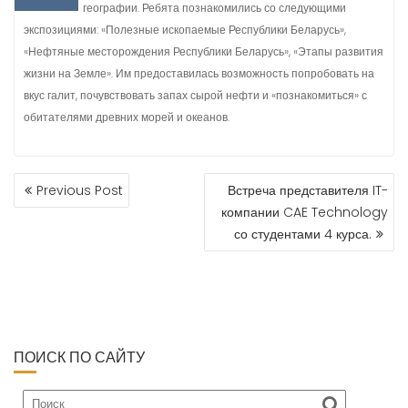
географии. Ребята познакомились со следующими
экспозициями: «Полезные ископаемые Республики Беларусь»,
«Нефтяные месторождения Республики Беларусь», «Этапы развития
жизни на Земле». Им предоставилась возможность попробовать на
вкус галит, почувствовать запах сырой нефти и «познакомиться» с
обитателями древних морей и океанов.
Previous Post
Встреча представителя IT-
P
компании CAE Technology
O
со студентами 4 курса.
S
T
N
A
V
I
ПОИСК ПО САЙТУ
G
A
T