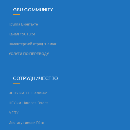
у
GSU COMMUNITY
л
ь
Группа Вконтакте
т
Канал YouTube
е
т
Волонтерский отряд “Неман”
а
УСЛУГИ ПО ПЕРЕВОДУ
СОТРУДНИЧЕСТВО
ЧНПУ им. Т.Г. Шевченко
НГУ им. Николая Гоголя
МГПУ
Институт имени Гёте