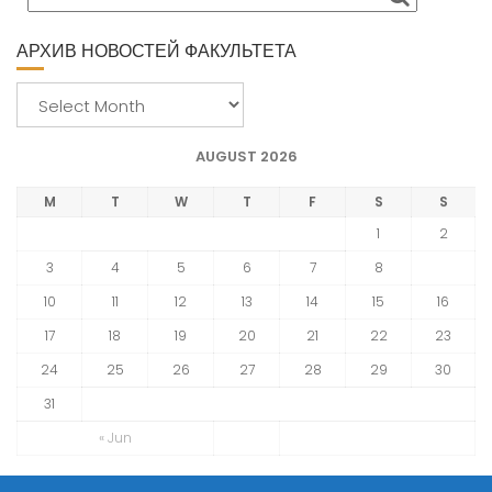
I
O
АРХИВ НОВОСТЕЙ ФАКУЛЬТЕТА
N
А
р
х
AUGUST 2026
и
в
M
T
W
T
F
S
S
н
1
2
о
3
4
5
6
7
8
9
в
10
11
12
13
14
15
16
о
с
17
18
19
20
21
22
23
т
24
25
26
27
28
29
30
е
31
й
ф
« Jun
а
к