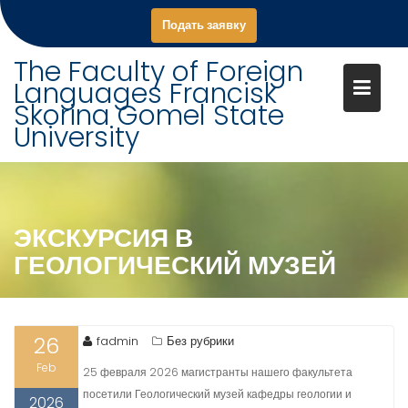
S
Подать заявку
k
i
The Faculty of Foreign
p
Languages Francisk
t
Skorina Gomel State
o
University
c
o
n
t
ЭКСКУРСИЯ В
e
n
ГЕОЛОГИЧЕСКИЙ МУЗЕЙ
t
26
fadmin
Без рубрики
Feb
25 февраля 2026 магистранты нашего факультета
посетили Геологический музей кафедры геологии и
2026