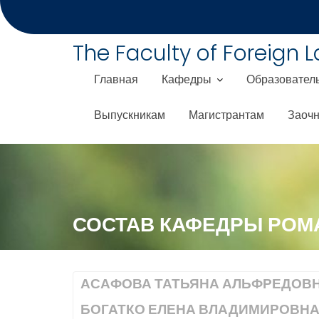
S
k
i
The Faculty of Foreign 
p
t
Главная
Кафедры
Образовател
o
c
Выпускникам
Магистрантам
Заочн
o
n
t
e
n
t
СОСТАВ КАФЕДРЫ РОМ
АСАФОВА ТАТЬЯНА АЛЬФРЕДОВ
БОГАТКО ЕЛЕНА ВЛАДИМИРОВН