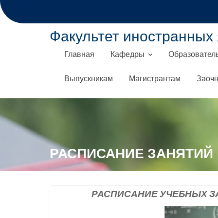
П
е
р
Факультет иностранных 
е
й
Главная
Кафедры
Образовател
т
и
Выпускникам
Магистрантам
Заочн
к
с
о
д
е
р
РАСПИСАНИЕ ЗАНЯТИЙ
ж
а
н
РАСПИСАНИЕ УЧЕБНЫХ ЗА
и
ю