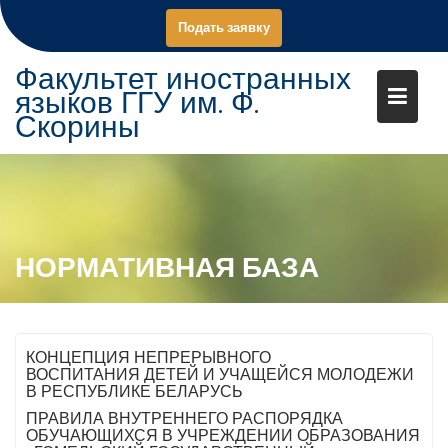
П
Подать заявку
е
р
Факультет иностранных
е
языков ГГУ им. Ф.
й
Скорины
т
и
к
с
о
д
НОРМАТИВНАЯ БАЗА
е
р
ж
а
КОНЦЕПЦИЯ НЕПРЕРЫВНОГО
н
ВОСПИТАНИЯ ДЕТЕЙ И УЧАЩЕЙСЯ МОЛОДЕЖИ
В РЕСПУБЛИКЕ БЕЛАРУСЬ
и
ПРАВИЛА ВНУТРЕННЕГО РАСПОРЯДКА
ю
ОБУЧАЮЩИХСЯ В УЧРЕЖДЕНИИ ОБРАЗОВАНИЯ