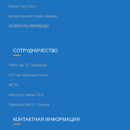
Канал YouTube
е
т
Волонтерский отряд «Неман»
а
УСЛУГИ ПО ПЕРЕВОДУ
СОТРУДНИЧЕСТВО
ЧНПУ им. Т.Г. Шевченко
НГУ им. Николая Гоголя
МГПУ
Институт имени Гёте
Гимназия №46 г. Гомеля
КОНТАКТНАЯ ИНФОРМАЦИЯ