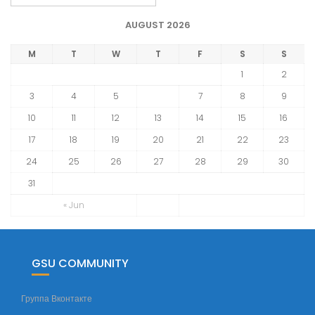
р
х
AUGUST 2026
и
в
M
T
W
T
F
S
S
н
1
2
о
3
4
5
6
7
8
9
в
10
11
12
13
14
15
16
о
с
17
18
19
20
21
22
23
т
24
25
26
27
28
29
30
е
31
й
ф
« Jun
а
к
у
GSU COMMUNITY
л
ь
Группа Вконтакте
т