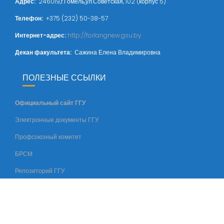
Адрес
:
246019,г.Гомель,ул.Советская, 102 (корпус 5)
Телефон:
+375 (232) 50-38-57
Интернет-адрес:
http://forlangnew.gsu.by
Декан факультета:
Сажина Елена Владимировна
ПОЛЕЗНЫЕ ССЫЛКИ
Официальный сайт ГГУ
Электронные документы ГГУ
Профсоюзный комитет
БРСМ
Репозиторий ГГУ
© Все права защищены