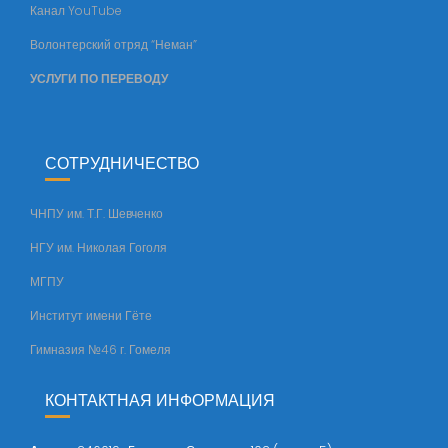
Канал YouTube
е
т
Волонтерский отряд “Неман”
а
УСЛУГИ ПО ПЕРЕВОДУ
СОТРУДНИЧЕСТВО
ЧНПУ им. Т.Г. Шевченко
НГУ им. Николая Гоголя
МГПУ
Институт имени Гёте
Гимназия №46 г. Гомеля
КОНТАКТНАЯ ИНФОРМАЦИЯ