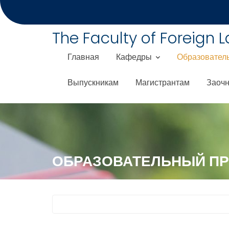
S
k
i
The Faculty of Foreign 
p
t
Главная
Кафедры
Образовател
o
c
Выпускникам
Магистрантам
Заочн
o
n
t
e
n
t
ОБРАЗОВАТЕЛЬНЫЙ П