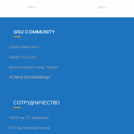
е
« Nov
Jan »
й
ф
а
к
GSU COMMUNITY
у
л
Группа Вконтакте
ь
Канал YouTube
т
е
Волонтерский отряд “Неман”
т
УСЛУГИ ПО ПЕРЕВОДУ
а
СОТРУДНИЧЕСТВО
ЧНПУ им. Т.Г. Шевченко
НГУ им. Николая Гоголя