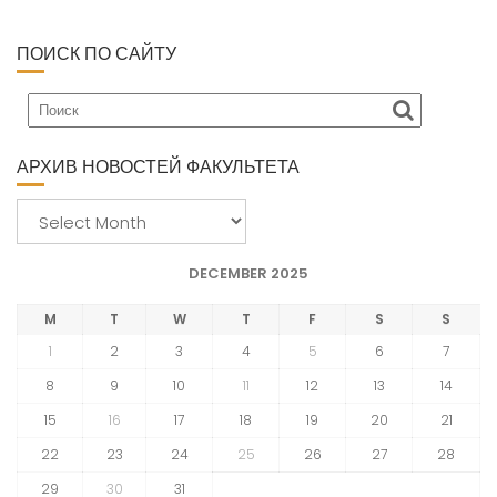
ПОИСК ПО САЙТУ
АРХИВ НОВОСТЕЙ ФАКУЛЬТЕТА
А
р
х
DECEMBER 2025
и
в
M
T
W
T
F
S
S
н
1
2
3
4
5
6
7
о
8
9
10
11
12
13
14
в
15
16
17
18
19
20
21
о
с
22
23
24
25
26
27
28
т
29
30
31