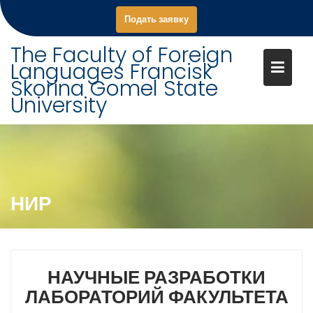
S
Подать заявку
k
i
The Faculty of Foreign
p
Languages Francisk
t
Skorina Gomel State
o
University
c
o
n
t
e
n
НИР
t
НАУЧНЫЕ РАЗРАБОТКИ
ЛАБОРАТОРИЙ ФАКУЛЬТЕТА