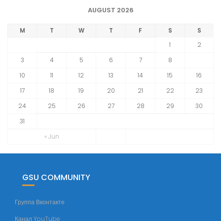
х
AUGUST 2026
и
в
M
T
W
T
F
S
S
н
1
2
о
3
4
5
6
7
8
9
в
10
11
12
13
14
15
16
о
с
17
18
19
20
21
22
23
т
24
25
26
27
28
29
30
е
31
й
ф
« Jun
а
к
у
GSU COMMUNITY
л
ь
Группа Вконтакте
т
Канал YouTube
е