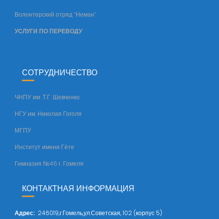
т
Волонтерский отряд “Неман”
а
УСЛУГИ ПО ПЕРЕВОДУ
СОТРУДНИЧЕСТВО
ЧНПУ им. Т.Г. Шевченко
НГУ им. Николая Гоголя
МГПУ
Институт имени Гёте
Гимназия №46 г. Гомеля
КОНТАКТНАЯ ИНФОРМАЦИЯ
Адрес
:
246019,г.Гомель,ул.Советская, 102 (корпус 5)