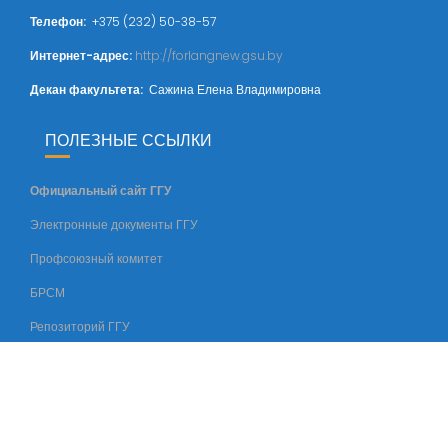
Телефон:
+375 (232) 50-38-57
Интернет-адрес:
http://forlangnew.gsu.by
Декан факультета:
Сажина Елена Владимировна
ПОЛЕЗНЫЕ ССЫЛКИ
Официальный сайт ГГУ
Электронные документы ГГУ
Профсоюзный комитет
БРСМ
Репозиторий ГГУ
© Все права защищены
Шаблоны
/
Rastenievod.com